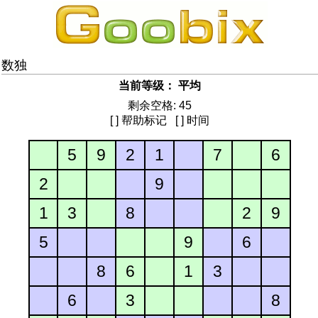
数独
当前等级： 平均
剩余空格: 45
[ ] 帮助标记
[ ] 时间
5
9
2
1
7
6
2
9
1
3
8
2
9
5
9
6
8
6
1
3
6
3
8