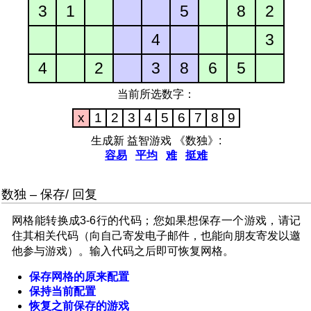
3
1
5
8
2
4
3
4
2
3
8
6
5
当前所选数字：
x
1
2
3
4
5
6
7
8
9
生成新 益智游戏 《数独》:
容易
平均
难
挺难
数独 – 保存/ 回复
网格能转换成3-6行的代码；您如果想保存一个游戏，请记
住其相关代码（向自己寄发电子邮件，也能向朋友寄发以邀
他参与游戏）。输入代码之后即可恢复网格。
保存网格的原来配置
保持当前配置
恢复之前保存的游戏